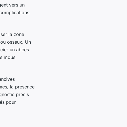
gent vers un
 complications
iser la zone
es ou osseux. Un
ncier un abces
us mous
encives
omes, la présence
gnostic précis
tés pour