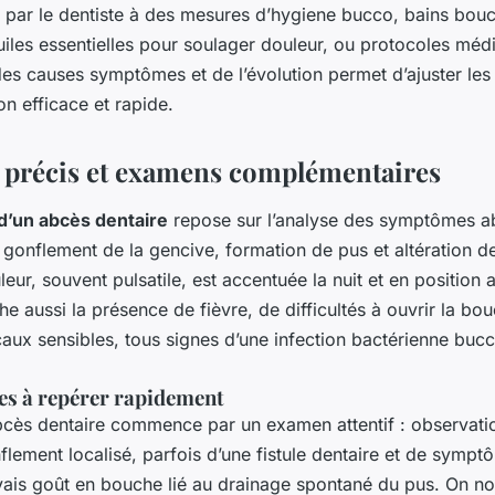
 par le dentiste à des mesures d’hygiene bucco, bains bou
huiles essentielles pour soulager douleur, ou protocoles mé
 des causes symptômes et de l’évolution permet d’ajuster les
n efficace et rapide.
 précis et examens complémentaires
 d’un abcès dentaire
repose sur l’analyse des symptômes ab
 gonflement de la gencive, formation de pus et altération d
leur, souvent pulsatile, est accentuée la nuit et en position 
he aussi la présence de fièvre, de difficultés à ouvrir la bo
aux sensibles, tous signes d’une infection bactérienne bucc
ues à repérer rapidement
bcès dentaire commence par un examen attentif : observati
flement localisé, parfois d’une fistule dentaire et de symp
s goût en bouche lié au drainage spontané du pus. On no