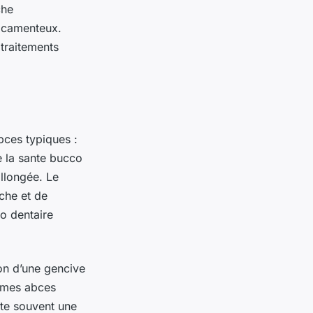
che
dicamenteux.
 traitements
ces typiques :
e la sante bucco
allongée. Le
uche et de
o dentaire
on d’une gencive
tômes abces
te souvent une