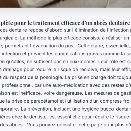
ète pour le traitement efficace d’un abcès dentaire
cès dentaire repose d'abord sur l'élimination de l'infection
rurgicale. La méthode la plus efficace consiste à réaliser u
e, permettant l'évacuation du pus . Cette étape, essentielle, 
'infection et prévient les complications graves comme la s
ien qu’utiles, ne suffisent pas en eux-mêmes. Leur rôle est 
 drainage pour réduire le risque de récidive, mais leur eff
et du respect de la posologie. La prise en charge doit toujou
 professionnel, car une auto-médication avec des restes d’
son est inefficace, voire dangereuse. Les mesures de gesti
que la prise de paracétamol et l’utilisation d’un compress fro
poraire. La prévention, incluant une hygiène bucco-dentair
ières chez le dentiste, est essentielle pour réduire le risque
es abcès . Vous pouvez consulter cette page pour plus d’i