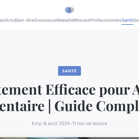
eil
Actu
Bien-être
Grossesse
Maladie
Minceur
Professionnels
Santé
Se
SANTÉ
tement Efficace pour 
entaire | Guide Compl
Emy
•
8 août 2025
•
11 min de lecture