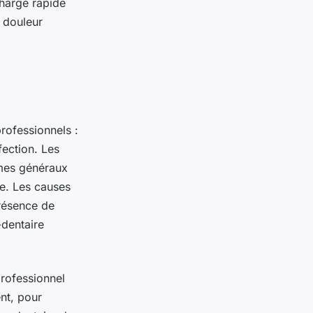
charge rapide
e douleur
rofessionnels :
fection. Les
omes généraux
le. Les causes
résence de
-dentaire
professionnel
ent, pour