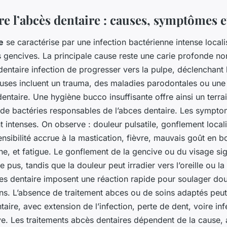
 l’abcès dentaire : causes, symptômes e
e
se caractérise par une infection bactérienne intense locali
 gencives. La principale cause reste une carie profonde non
dentaire infection de progresser vers la pulpe, déclenchant
auses incluent un trauma, des maladies parodontales ou un
ntaire. Une hygiène bucco insuffisante offre ainsi un terrain
e bactéries responsables de l’abces dentaire. Les sympto
t intenses. On observe : douleur pulsatile, gonflement local
nsibilité accrue à la mastication, fièvre, mauvais goût en bo
he, et fatigue. Le gonflement de la gencive ou du visage si
e pus, tandis que la douleur peut irradier vers l’oreille ou l
 dentaire imposent une réaction rapide pour soulager doul
ns. L’absence de traitement abces ou de soins adaptés peut
aire, avec extension de l’infection, perte de dent, voire inf
e. Les traitements abcès dentaires dépendent de la cause, a