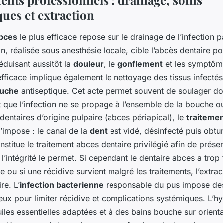
ues et extraction
abces
le plus efficace repose sur le drainage de l’infection 
on, réalisée sous anesthésie locale, cible l’abcès dentaire po
éduisant aussitôt la
douleur
, le
gonflement
et les symptôm
fficace implique également le nettoyage des tissus infectés 
ouche
antiseptique. Cet acte permet souvent de soulager do
t que l’infection ne se propage à l’ensemble de la bouche o
entaires d’origine pulpaire (abces périapical), le
traiteme
’impose : le canal de la
dent
est vidé, désinfecté puis obtu
onstitue le traitement abces dentaire privilégié afin de prése
l’intégrité le permet. Si cependant le dentaire abces a trop f
re ou si une récidive survient malgré les traitements, l’extrac
re. L’
infection bacterienne
responsable du pus impose de
eux pour limiter récidive et complications systémiques. L’h
iles essentielles adaptées et à des bains bouche sur orient