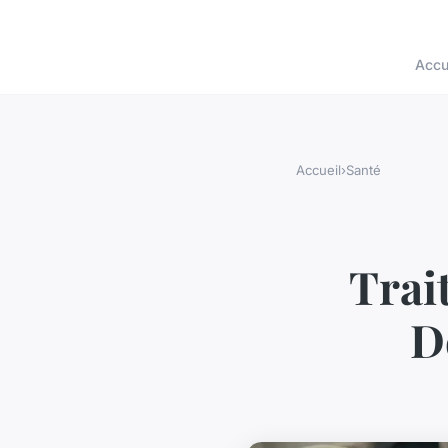
Accu
Accueil
›
Santé
Trai
D