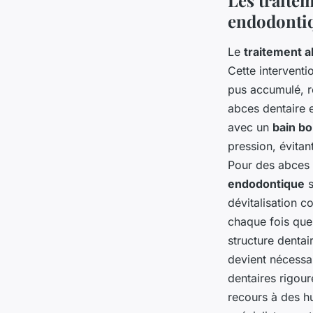
endodontiq
Le
traitement 
Cette interventi
pus accumulé, r
abces dentaire e
avec un
bain b
pression, évitan
Pour des abces d
endodontique
s
dévitalisation c
chaque fois que 
structure dentai
devient nécessai
dentaires rigour
recours à des hu