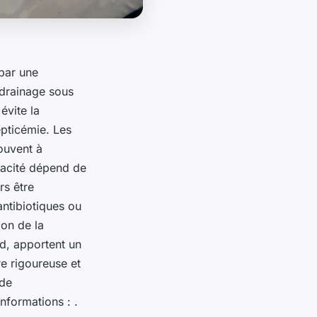
 par une
n drainage sous
évite la
epticémie. Les
souvent à
icacité dépend de
rs être
antibiotiques ou
on de la
id, apportent un
e rigoureuse et
 de
nformations : .