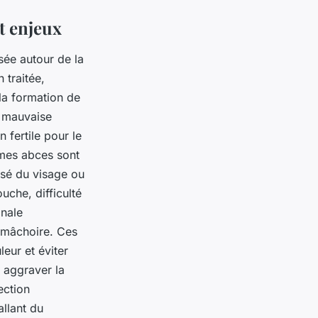
t enjeux
sée autour de la
 traitée,
 la formation de
e mauvaise
 fertile pour le
mes abces sont
isé du visage ou
uche, difficulté
gnale
a mâchoire. Ces
eur et éviter
 aggraver la
ection
llant du