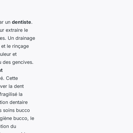
par un
dentiste
.
ur extraire le
es. Un drainage
et le rinçage
uleur et
u des gencives.
nt
ré. Cette
rver la dent
ragilisé la
tion dentaire
s soins bucco
ygiène bucco, le
ation du