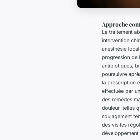
Approche compl
Le traitement ab
intervention chi
anesthésie local
progression de l
antibiotiques, b
poursuivre après
la prescription 
effectuée par un
des remèdes mai
douleur, telles 
soulagement tem
des visites régul
développement d