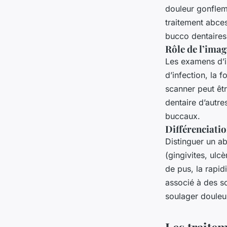
douleur gonflem
traitement abce
bucco dentaires
Rôle de l’imag
Les examens d’i
d’infection, la 
scanner peut êtr
dentaire d’autr
buccaux.
Différenciati
Distinguer un a
(gingivites, ulc
de pus, la rapid
associé à des s
soulager douleur
Les traitem