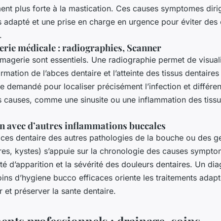
ent plus forte à la mastication. Ces causes symptomes diri
s adapté et une prise en charge en urgence pour éviter des
.
erie médicale : radiographies, Scanner
magerie sont essentiels. Une radiographie permet de visual
formation de l’abces dentaire et l’atteinte des tissus dentair
e demandé pour localiser précisément l’infection et différe
es causes, comme une sinusite ou une inflammation des tiss
on avec d’autres inflammations buccales
bces dentaire des autres pathologies de la bouche ou des g
ères, kystes) s’appuie sur la chronologie des causes sympt
ité d’apparition et la sévérité des douleurs dentaires. Un dia
oins d’hygiene bucco efficaces oriente les traitements adap
 et préserver la sante dentaire.
ents professionnels : drainage, soins