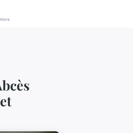
niors
Abcès
et