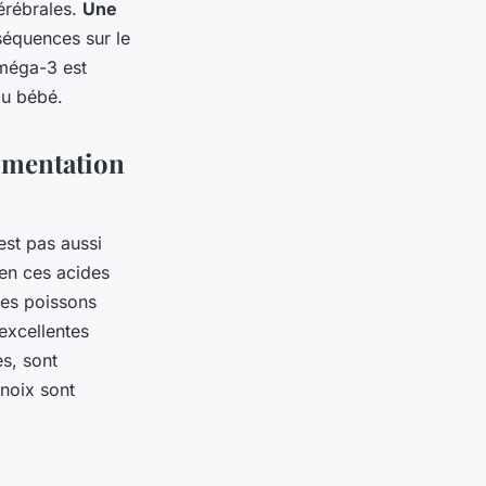
érébrales.
Une
équences sur le
Oméga-3 est
du bébé.
imentation
est pas aussi
 en ces acides
Les poissons
excellentes
es, sont
 noix sont