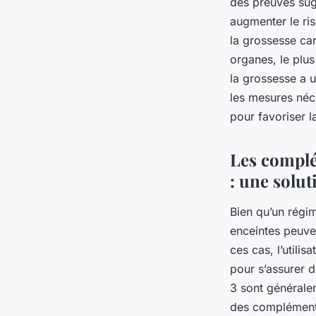
des preuves sug
augmenter le ri
la grossesse ca
organes, le plus
la grossesse a u
les mesures néc
pour favoriser l
Les complé
: une solut
Bien qu’un régim
enceintes peuve
ces cas, l’utili
pour s’assurer 
3 sont généralem
des complément