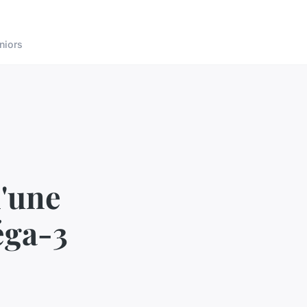
niors
d'une
éga-3