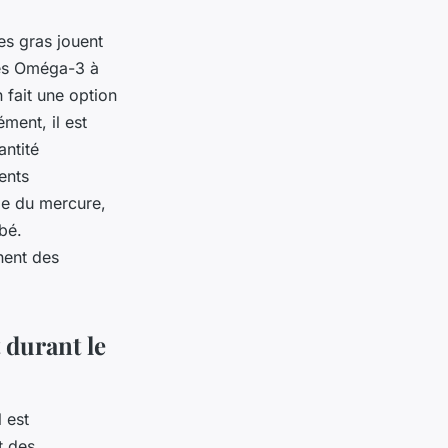
s gras jouent
des Oméga-3 à
 fait une option
ent, il est
antité
ents
me du mercure,
bé.
nent des
 durant le
 est
t des