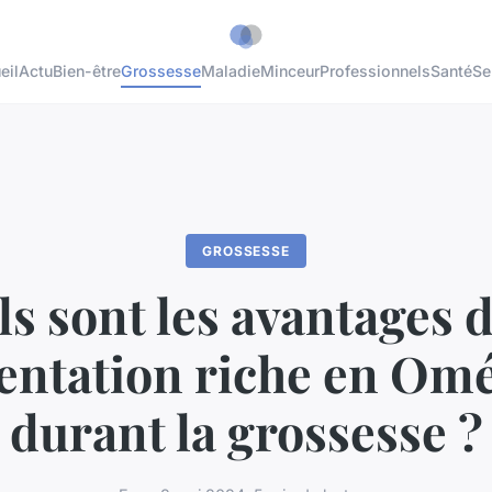
eil
Actu
Bien-être
Grossesse
Maladie
Minceur
Professionnels
Santé
Se
GROSSESSE
s sont les avantages 
entation riche en Om
durant la grossesse ?