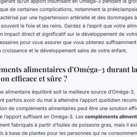
gérant qu’un apport insuffisant en Oméga-3 pendant la gro
sque de certaines complications, notamment la prééclampsie
ractérisé par une hypertension artérielle et des dommages à
 souvent le foie et les reins. Gardez à l’esprit que votre ali
n impact direct et significatif sur le développement de vot
essaires pour vous assurer que vous obtenez suffisammen
a croissance et le développement sains de votre enfant.
ments alimentaires d’Oméga-3 durant la
ion efficace et sûre ?
e alimentaire équilibré soit la meilleure source d’Oméga-3
nt parfois avoir du mal à atteindre l’apport quotidien rec
sation de compléments alimentaires peut être une solution eff
de l’apport suffisant en Oméga-3. Les
compléments aliment
ent fabriqués à partir d’huiles de poissons gras, mais il ex
s à base de plantes pour les personnes qui ne consommen