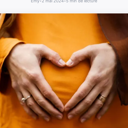
Emy
•
2 mai 2024
•
5 min de lecture