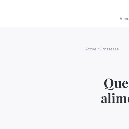
Accu
Accueil
›
Grossesse
Quel
alim