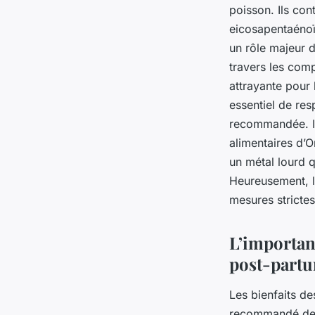
poisson. Ils con
eicosapentaénoï
un rôle majeur 
travers les comp
attrayante pour
essentiel de res
recommandée. Il
alimentaires d’
un métal lourd 
Heureusement, l
mesures strictes
L’importan
post-part
Les bienfaits de
recommandé de 