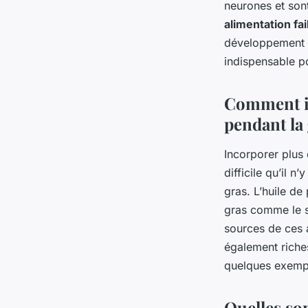
neurones et son
alimentation f
développement cé
indispensable p
Comment in
pendant la
Incorporer plus
difficile qu’il 
gras. L’huile de
gras comme le s
sources de ces a
également riches
quelques exemp
Quelles so