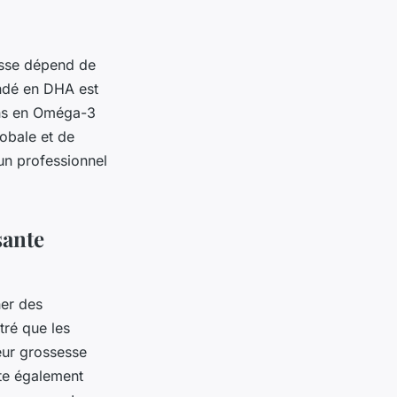
esse dépend de
andé en DHA est
ins en Oméga-3
lobale et de
un professionnel
sante
ner des
tré que les
eur grossesse
ste également