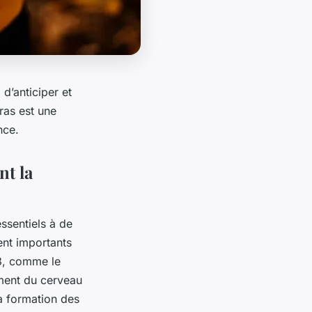
d’anticiper et
ras est une
nce.
nt la
ssentiels à de
ent importants
3, comme le
ment du cerveau
la formation des