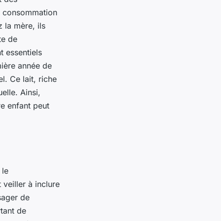
la consommation
 la mère, ils
te de
 essentiels
mière année de
. Ce lait, riche
lle. Ainsi,
e enfant peut
 le
eiller à inclure
sager de
tant de