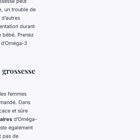
ssesse peut
, un trouble de
 d’autres
mentation durant
re bébé. Prenez
t d’Oméga-3
 grossesse
, les femmes
ommandé. Dans
icace et sûre
aires
d’Oméga-
iste également
t pas de