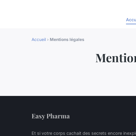
Accu
Accueil
›
Mentions légales
Mention
Easy Pharma
Et si votre corps cachait des secrets encore inexpl