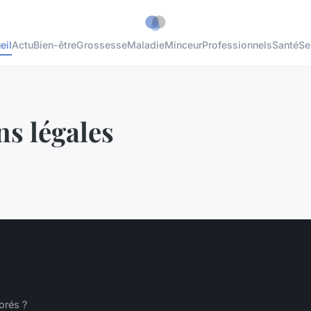
eil
Actu
Bien-être
Grossesse
Maladie
Minceur
Professionnels
Santé
Se
s légales
orés ?